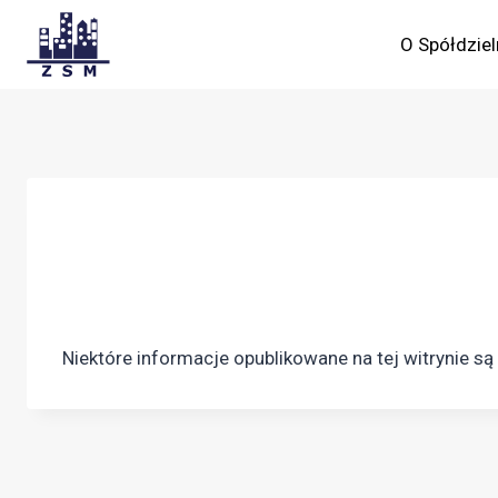
Skip
to
O Spółdziel
content
Niektóre informacje opublikowane na tej witrynie s