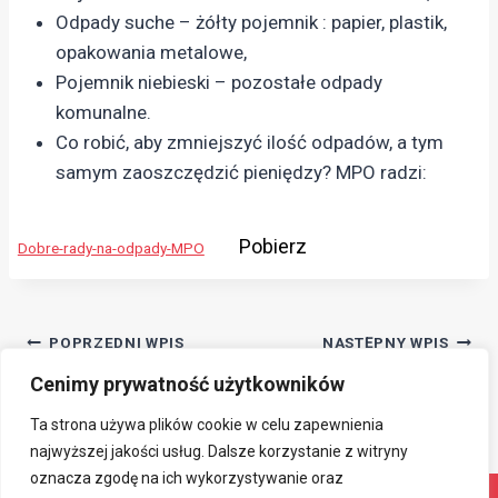
Odpady suche – żółty pojemnik : papier, plastik,
opakowania metalowe,
Pojemnik niebieski – pozostałe odpady
komunalne.
Co robić, aby zmniejszyć ilość odpadów, a tym
samym zaoszczędzić pieniędzy? MPO radzi:
Pobierz
Dobre-rady-na-odpady-MPO
Nawigacja
POPRZEDNI WPIS
NASTĘPNY WPIS
Wesołych Świąt
Wywóz rzeczy
Cenimy prywatność użytkowników
wpisu
wielkogabarytowych
Ta strona używa plików cookie w celu zapewnienia
najwyższej jakości usług. Dalsze korzystanie z witryny
oznacza zgodę na ich wykorzystywanie oraz