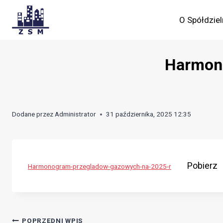
Skip
to
O Spółdziel
content
Harmono
Dodane przez
Administrator
31 października, 2025 12:35
Pobierz
Harmonogram-przegladow-gazowych-na-2025-r
POPRZEDNI WPIS