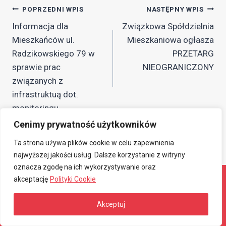
Nawigacja
POPRZEDNI WPIS
NASTĘPNY WPIS
Informacja dla
Związkowa Spółdzielnia
wpisu
Mieszkańców ul.
Mieszkaniowa ogłasza
Radzikowskiego 79 w
PRZETARG
sprawie prac
NIEOGRANICZONY
związanych z
infrastruktuą dot.
monitoringu
Cenimy prywatność użytkowników
Ta strona używa plików cookie w celu zapewnienia
najwyższej jakości usług. Dalsze korzystanie z witryny
oznacza zgodę na ich wykorzystywanie oraz
akceptację
Polityki Cookie
© 2026 Związkowa Spółdzielnia Mieszkaniowa
Akceptuj