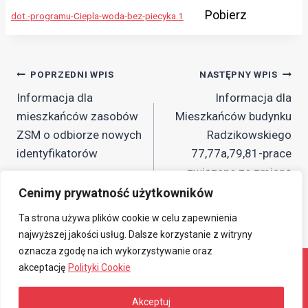
Pobierz
dot.-programu-Ciepla-woda-bez-piecyka.1
Nawigacja
POPRZEDNI WPIS
NASTĘPNY WPIS
Informacja dla
Informacja dla
wpisu
mieszkańców zasobów
Mieszkańców budynku
ZSM o odbiorze nowych
Radzikowskiego
identyfikatorów
77,77a,79,81-prace
związane ze zmianą
infrastruktury dot.
Cenimy prywatność użytkowników
monitoringu
Ta strona używa plików cookie w celu zapewnienia
najwyższej jakości usług. Dalsze korzystanie z witryny
oznacza zgodę na ich wykorzystywanie oraz
akceptację
Polityki Cookie
© 2026 Związkowa Spółdzielnia Mieszkaniowa
Akceptuj