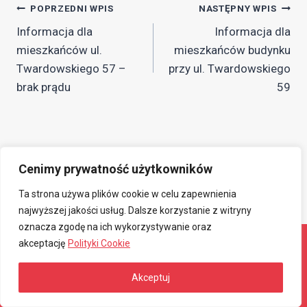
Nawigacja
POPRZEDNI WPIS
NASTĘPNY WPIS
Informacja dla
Informacja dla
wpisu
mieszkańców ul.
mieszkańców budynku
Twardowskiego 57 –
przy ul. Twardowskiego
brak prądu
59
Cenimy prywatność użytkowników
Ta strona używa plików cookie w celu zapewnienia
najwyższej jakości usług. Dalsze korzystanie z witryny
oznacza zgodę na ich wykorzystywanie oraz
akceptację
Polityki Cookie
© 2026 Związkowa Spółdzielnia Mieszkaniowa
Akceptuj