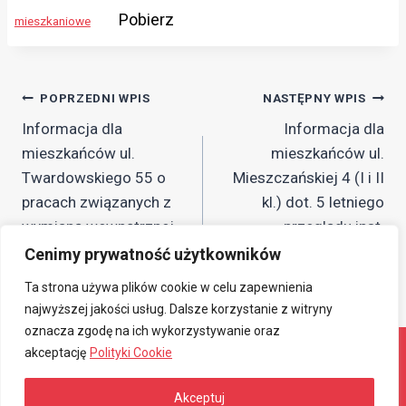
Pobierz
mieszkaniowe
Nawigacja
POPRZEDNI WPIS
NASTĘPNY WPIS
Informacja dla
Informacja dla
wpisu
mieszkańców ul.
mieszkańców ul.
Twardowskiego 55 o
Mieszczańskiej 4 (I i II
pracach związanych z
kl.) dot. 5 letniego
wymianą wewnętrznej
przeglądu inst.
linii zasilania (WLZ)
elektrycznej.
Cenimy prywatność użytkowników
oraz tablic piętrowych
Ta strona używa plików cookie w celu zapewnienia
najwyższej jakości usług. Dalsze korzystanie z witryny
oznacza zgodę na ich wykorzystywanie oraz
akceptację
Polityki Cookie
© 2026 Związkowa Spółdzielnia Mieszkaniowa
Akceptuj