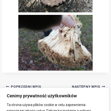
Nawigacja
POPRZEDNI WPIS
NASTĘPNY WPIS
Odpady komunalne –
Informacje związane z
Cenimy prywatność użytkowników
wpisu
konsultacje społeczne
koronawirusem
Ta strona używa plików cookie w celu zapewnienia
najwyższej jakości usług. Dalsze korzystanie z witryny