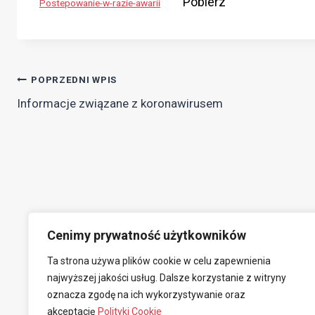
Pobierz
Postepowanie-w-razie-awarii
Nawigacja
POPRZEDNI WPIS
Informacje związane z koronawirusem
wpisu
Cenimy prywatność użytkowników
Ta strona używa plików cookie w celu zapewnienia
najwyższej jakości usług. Dalsze korzystanie z witryny
oznacza zgodę na ich wykorzystywanie oraz
akceptację
Polityki Cookie