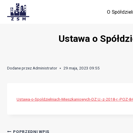
Skip
to
O Spółdziel
content
Ustawa o Spółdzi
Dodane przez
Administrator
29 maja, 2023 09:55
Ustawa-o-Spoldzielniach-Mieszkaniowych-DZ.U.-z-2018-r.-POZ-8
POPRZEDNI WPIS