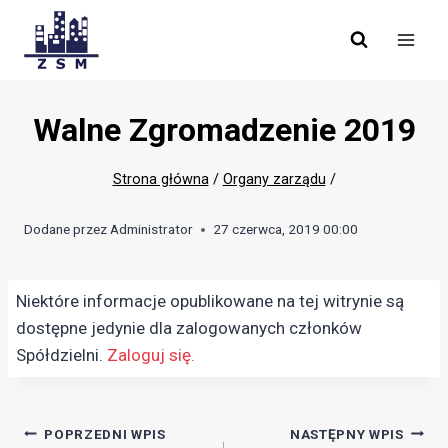
Skip
to
content
Walne Zgromadzenie 2019
Strona główna
/
Organy zarządu
/
Dodane przez
Administrator
27 czerwca, 2019 00:00
Niektóre informacje opublikowane na tej witrynie są
dostępne jedynie dla zalogowanych członków
Spółdzielni.
Zaloguj się.
Nawigacja
POPRZEDNI WPIS
NASTĘPNY WPIS