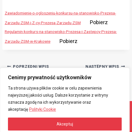
Zawiadomienie-o-ogloszeniu-konkursu-na-stanowisko-Prezesa-
Pobierz
Zarzadu-ZSM-i-Z-cy-Prezesa-Zarzadu-ZSM
Regulamin-konkurs-na-stanowisko-Prezesa-i-Zastepcy-Prezesa-
Pobierz
Zarzadu-ZSM-w-Krakowie
Nawigacja
POPRZEDNI WPIS
NASTĘPNY WPIS
Ogłoszenie o przetargu
Przetarg
Cenimy prywatność użytkowników
wpisu
nieograniczony
Ta strona używa plików cookie w celu zapewnienia
najwyższej jakości usług. Dalsze korzystanie z witryny
oznacza zgodę na ich wykorzystywanie oraz
akceptację
Polityki Cookie
© 2026 Związkowa Spółdzielnia Mieszkaniowa
Akceptuj